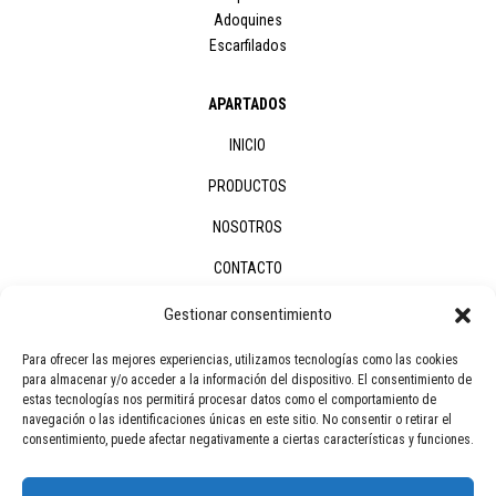
Adoquines
Escarfilados
APARTADOS
INICIO
PRODUCTOS
NOSOTROS
CONTACTO
Gestionar consentimiento
CONTACTO
Para ofrecer las mejores experiencias, utilizamos tecnologías como las cookies
para almacenar y/o acceder a la información del dispositivo. El consentimiento de
Tel.-Fax: 950 128 204
estas tecnologías nos permitirá procesar datos como el comportamiento de
Móvil: 658 968 100
navegación o las identificaciones únicas en este sitio. No consentir o retirar el
consentimiento, puede afectar negativamente a ciertas características y funciones.
C/ Jacinto Benavente
04867 Macael (Almería)