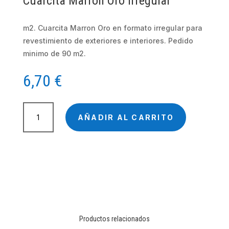
Cuarcita Marron Oro irregular
m2. Cuarcita Marron Oro en formato irregular para
revestimiento de exteriores e interiores. Pedido
minimo de 90 m2.
6,70
€
Cuarcita
Marron
AÑADIR AL CARRITO
Oro
irregular
cantidad
Productos relacionados